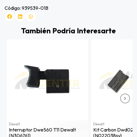
Código: 939539-01B
También Podría Interesarte
Dewalt
Dewalt
Interruptor Dwe560 T11 Dewalt
Kit Carbon Dwd024
(n306761)
(n022038sv)