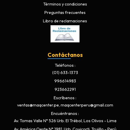
Términos y condiciones
Preguntas frecuentes
Libro de reclamaciones
Contáctanos
Teléfonos
(01) 633-1373
996614983
923662291
Escríbenos
ventas@maqcenter.pe, maqcenterperu@gmail.com
Encuéntranos
Av. Tomas Valle N° 526 Urb. El Trébol, Los Olivos - Lima
Av. América Oeste N° 1981, Urb. Covicorti, Trujillo - Perú