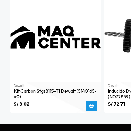
Dewalt
Dewalt
Kit Carbon Stgs8115-T1 Dewalt (5140165-
Inducido 
60)
(n077859)
S/ 8.02
S/ 72.71