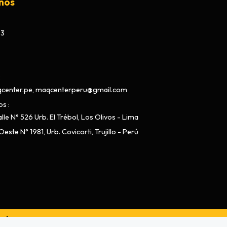
nos
73
center.pe, maqcenterperu@gmail.com
os
lle N° 526 Urb. El Trébol, Los Olivos - Lima
este N° 1981, Urb. Covicorti, Trujillo - Perú
ado por
Bsale