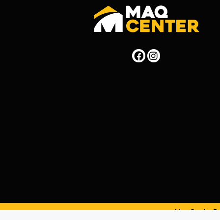
MaqCenterPer