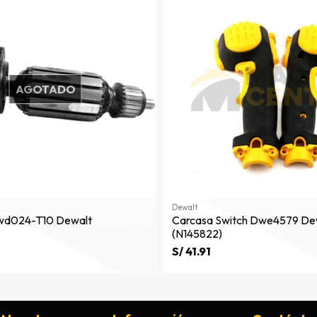
AGOTADO
Dewalt
Dwd024-T10 Dewalt
Carcasa Switch Dwe4579 De
(n145822)
S/ 41.91