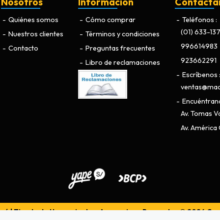
Nosotros
Información
Contácta
Quiénes somos
Cómo comprar
Teléfonos
(01) 633-13
Nuestros clientes
Términos y condiciones
996614983
Contacto
Preguntas frecuentes
923662291
Libro de reclamaciones
Escríbenos
ventas@maq
Encuéntran
Av. Tomas Va
Av. América O
ú | Tienda de Herramientas, Accesorios y Repuestos © 2026
Cre