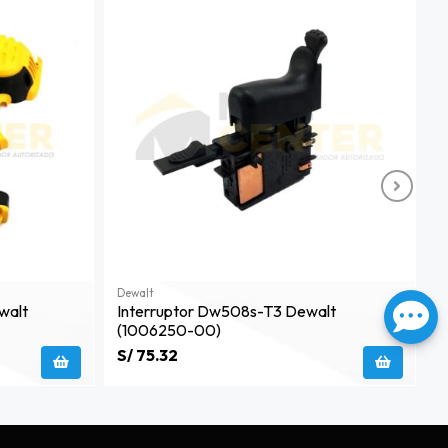
Dewalt
D
walt
Interruptor Dw508s-T3 Dewalt
K
(1006250-00)
S/ 75.32
S