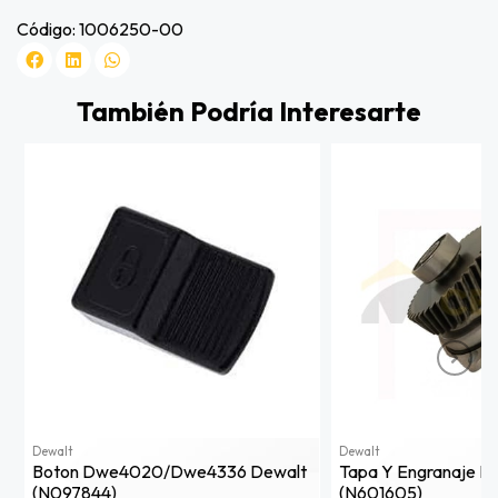
Código: 1006250-00
También Podría Interesarte
Dewalt
Dewalt
Boton Dwe4020/dwe4336 Dewalt
Tapa Y Engranaje D
(n097844)
(n601605)