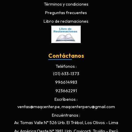
Términos y condiciones
Preguntas frecuentes
Libro de reclamaciones
Contáctanos
Teléfonos
(01) 633-1373
996614983
923662291
Escríbenos
ventas@maqcenter.pe, maqcenterperu@gmail.com
Encuéntranos
Av. Tomas Valle N° 526 Urb. El Trébol, Los Olivos - Lima
Av. América Oeste N° 1981, Urb. Covicorti, Trujillo - Perú