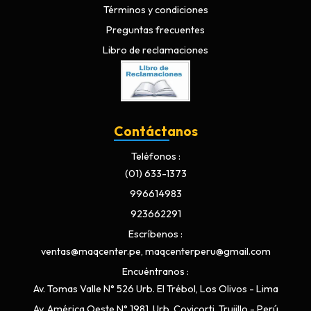
Términos y condiciones
Preguntas frecuentes
Libro de reclamaciones
Contáctanos
Teléfonos
(01) 633-1373
996614983
923662291
Escríbenos
ventas@maqcenter.pe, maqcenterperu@gmail.com
Encuéntranos
Av. Tomas Valle N° 526 Urb. El Trébol, Los Olivos - Lima
Av. América Oeste N° 1981, Urb. Covicorti, Trujillo - Perú