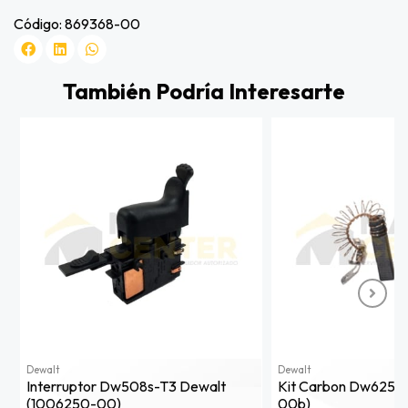
Código: 869368-00
También Podría Interesarte
Dewalt
Dewalt
Interruptor Dw508s-T3 Dewalt
Kit Carbon Dw625 D
(1006250-00)
00b)