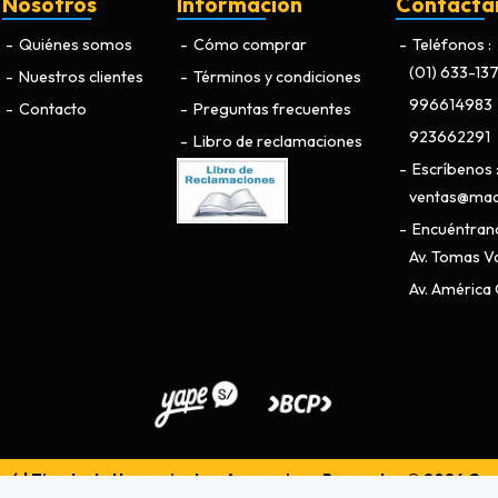
Nosotros
Información
Contácta
Quiénes somos
Cómo comprar
Teléfonos
(01) 633-13
Nuestros clientes
Términos y condiciones
996614983
Contacto
Preguntas frecuentes
923662291
Libro de reclamaciones
Escríbenos
ventas@maq
Encuéntran
Av. Tomas Va
Av. América O
ú | Tienda de Herramientas, Accesorios y Repuestos © 2026
Cre