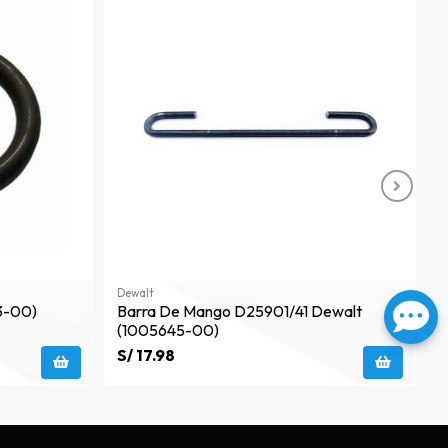
Dewalt
D
3-00)
Barra De Mango D25901/41 Dewalt
F
(1005645-00)
0
S/ 17.98
S