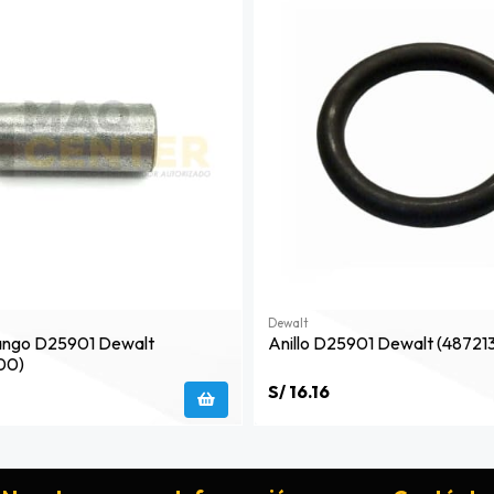
Dewalt
ango D25901 Dewalt
Anillo D25901 Dewalt (48721
00)
S/ 16.16