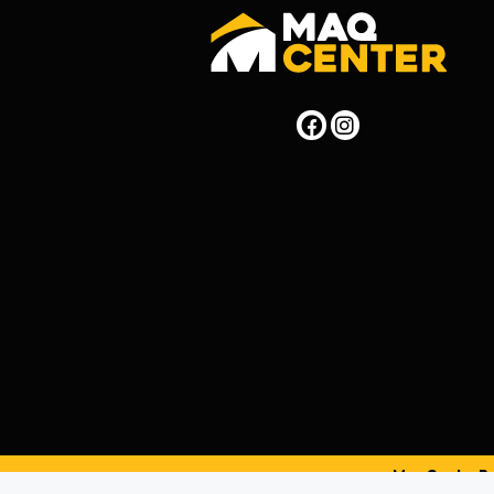
MaqCenterPer