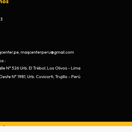
nos
73
center.pe, maqcenterperu@gmail.com
os
lle N° 526 Urb. El Trébol, Los Olivos - Lima
este N° 1981, Urb. Covicorti, Trujillo - Perú
ado por
Bsale