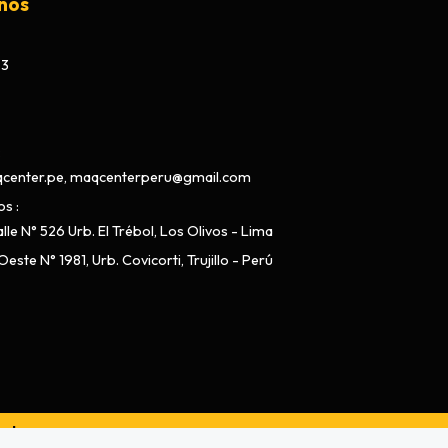
nos
73
center.pe, maqcenterperu@gmail.com
os
lle N° 526 Urb. El Trébol, Los Olivos - Lima
este N° 1981, Urb. Covicorti, Trujillo - Perú
ado por
Bsale