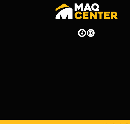
MaqCenterPer