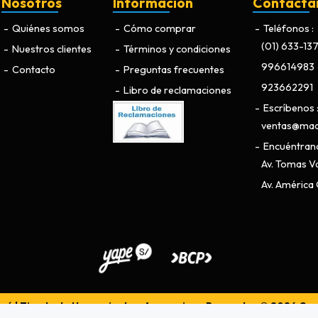
Nosotros
Información
Contácta
Quiénes somos
Cómo comprar
Teléfonos
(01) 633-13
Nuestros clientes
Términos y condiciones
996614983
Contacto
Preguntas frecuentes
923662291
Libro de reclamaciones
Escríbenos
ventas@maq
Encuéntran
Av. Tomas Va
Av. América O
ú | Tienda de Herramientas, Accesorios y Repuestos © 2026
Cre