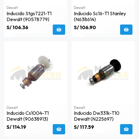
Dewalt
Dewalt
Inducido Stgs7221-T1
Inducido Sc16-T1 Stanley
Dewalt (90578779)
(n638614)
S/ 106.36
S/ 106.90
Dewalt
Dewalt
Inducido Cs1004-T1
Inducido Dw331k-T10
Dewalt (90638913)
Dewalt (n225697)
S/ 114.19
S/ 117.59