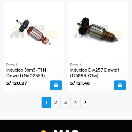
Dewalt
Dewalt
Inducido Shm5-T1 N
Inducido Dw257 Dewalt
Dewalt (n602553)
(176853-01sv)
S/ 120.27
S/ 121.48
1
2
3
4