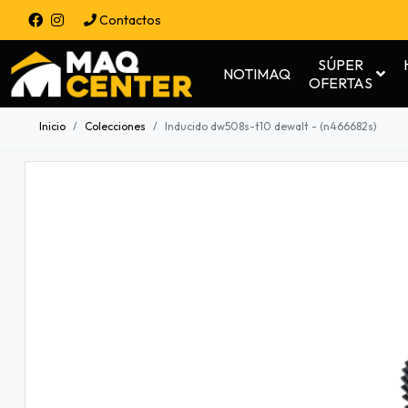
Contactos
SÚPER
NOTIMAQ
OFERTAS
Inicio
Colecciones
Inducido dw508s-t10 dewalt - (n466682s)