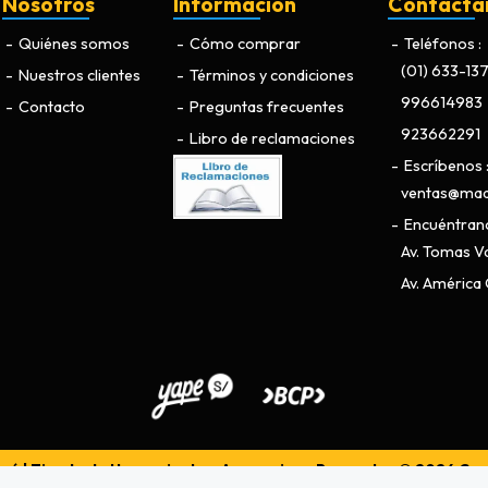
Nosotros
Información
Contácta
Quiénes somos
Cómo comprar
Teléfonos
(01) 633-13
Nuestros clientes
Términos y condiciones
996614983
Contacto
Preguntas frecuentes
923662291
Libro de reclamaciones
Escríbenos
ventas@maq
Encuéntran
Av. Tomas Va
Av. América O
ú | Tienda de Herramientas, Accesorios y Repuestos © 2026
Cre