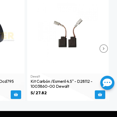
Dewalt
D
 Dcd795
Kit Carbón /esmeril 4.5" - D28112 -
H
1003860-00 Dewalt
S/ 27.82
S