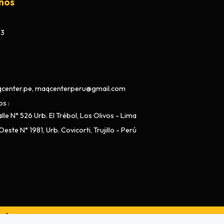
nos
73
center.pe, maqcenterperu@gmail.com
os
lle N° 526 Urb. El Trébol, Los Olivos - Lima
este N° 1981, Urb. Covicorti, Trujillo - Perú
ado por
Bsale