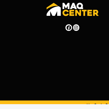
MaqCenterPer