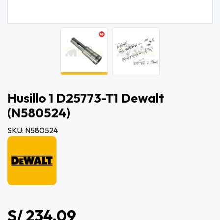
Husillo 1 D25773-T1 Dewalt
(n580524)
SKU: N580524
S/ 234.09