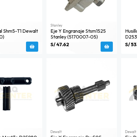
Stanley
al Shm5-T1 Dewalt
Eje Y Engranaje Stsm1525
Husil
0)
Stanley (5170007-05)
D253
S/ 47.62
S/ 53
Dewalt
Dewalt