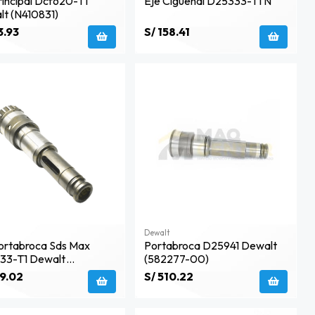
rincipal Dcf620-T1
Eje Ciguenal D25333-T1 N
t (n410831)
3.93
S/ 158.41
Dewalt
ortabroca Sds Max
Portabroca D25941 Dewalt
33-T1 Dewalt
(582277-00)
0555)
79.02
S/ 510.22