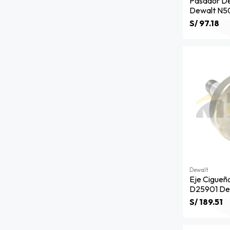
Pasador De
Dewalt N5
S/ 97.18
Dewalt
Eje Cigueñ
D25901 De
00)
S/ 189.51