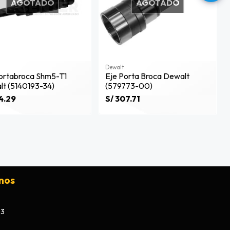
AGOTADO
AGOTADO
Dewalt
ortabroca Shm5-T1
Eje Porta Broca Dewalt
t (5140193-34)
(579773-00)
4.29
S/ 307.71
nos
73