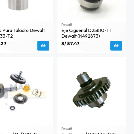
Dewalt
lo Para Taladro Dewalt
Eje Ciguenal D25810-T1
33-T2
Dewalt (n492873)
.27
S/ 87.47
Dewalt