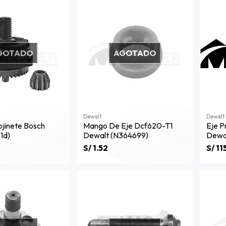
GOTADO
AGOTADO
Dewalt
Dewalt
ojinete Bosch
Mango De Eje Dcf620-T1
Eje P
1d)
Dewalt (n364699)
Dewa
S/ 1.52
S/ 11