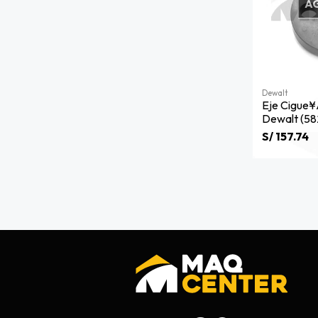
A
Dewalt
Eje Cigue
Dewalt (58
S/ 157.74