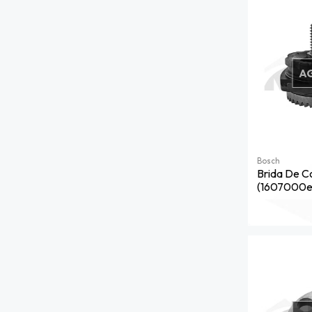
A
Bosch
Brida De C
(1607000e