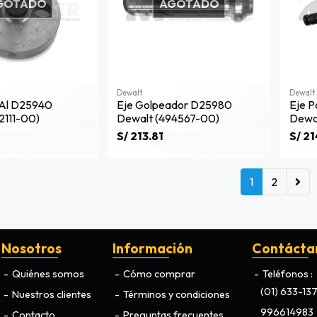
GOTADO
AGOTADO
Dewalt
Dewalt
¥al D25940
Eje Golpeador D25980
Eje P
2111-00)
Dewalt (494567-00)
Dewal
S/ 213.81
S/ 21
1
2
Nosotros
Información
Contácta
Quiénes somos
Cómo comprar
Teléfonos
(01) 633-13
Nuestros clientes
Términos y condiciones
996614983
Contacto
Preguntas frecuentes