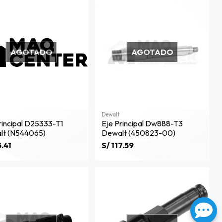
AGOTADO
AGOTADO
Dewalt
rincipal D25333-T1
Eje Principal Dw888-T3
lt (n544065)
Dewalt (450823-00)
5.41
S/ 117.59