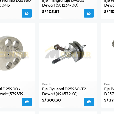
 Martillo D25980
Eje Y Engranaje Dw505
Eje P
00415
Dewalt (581234-00)
Dewal
S/ 103.81
S/ 13
Dewalt
Dewalt
al D25900 /
Eje Ciguenal D25980-T2
Eje P
walt (579839-
Dewalt (494572-01)
D257
(n58
S/ 300.30
S/ 3