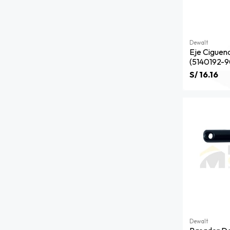
Dewalt
Eje Ciguen
(5140192-9
S/ 16.16
Dewalt