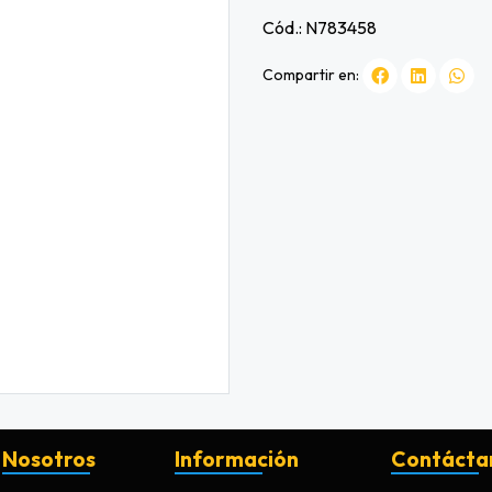
Cód.: N783458
Compartir en:
Nosotros
Información
Contácta