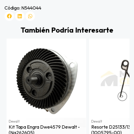
Código: N544044
También Podría Interesarte
Dewalt
Dewalt
Kit Tapa Engra Dwe4579 Dewalt -
Resorte D25133/134
(na262605)
(1005795-00)