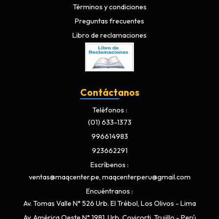
Términos y condiciones
Preguntas frecuentes
Libro de reclamaciones
Contáctanos
Teléfonos
(01) 633-1373
996614983
923662291
Escríbenos
ventas@maqcenter.pe, maqcenterperu@gmail.com
Encuéntranos
Av. Tomas Valle N° 526 Urb. El Trébol, Los Olivos - Lima
Av. América Oeste N° 1981, Urb. Covicorti, Trujillo - Perú