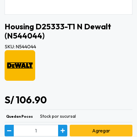
Housing D25333-T1 N Dewalt
(n544044)
SKU: N544044
S/ 106.90
Stock por sucursal
Quedan Pocos
Agregar