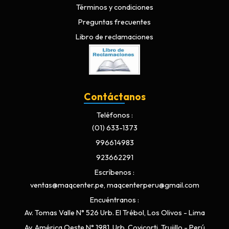
Términos y condiciones
Preguntas frecuentes
Libro de reclamaciones
Contáctanos
Teléfonos
(01) 633-1373
996614983
923662291
Escríbenos
ventas@maqcenter.pe, maqcenterperu@gmail.com
Encuéntranos
Av. Tomas Valle N° 526 Urb. El Trébol, Los Olivos - Lima
Av. América Oeste N° 1981, Urb. Covicorti, Trujillo - Perú