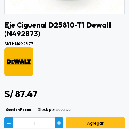
Eje Ciguenal D25810-T1 Dewalt
(n492873)
SKU: N492873
S/ 87.47
Stock por sucursal
Quedan Pocos
Agregar