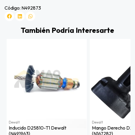
Código: N492873
También Podría Interesarte
Dewalt
Dewalt
Inducido D25810-T1 Dewalt
Mango Derecho D25
(n491963)
(n167282)