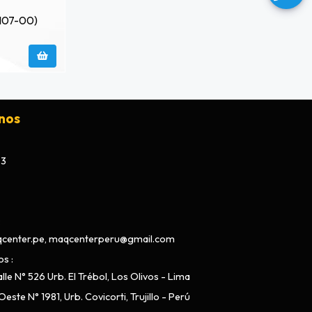
107-00)
nos
73
center.pe, maqcenterperu@gmail.com
os
lle N° 526 Urb. El Trébol, Los Olivos - Lima
este N° 1981, Urb. Covicorti, Trujillo - Perú