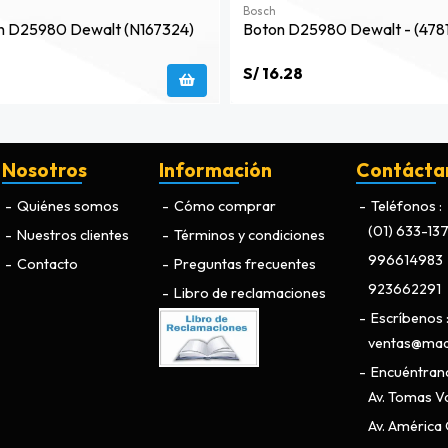
Bosch
h D25980 Dewalt (n167324)
Boton D25980 Dewalt - (478
S/ 16.28
Nosotros
Información
Contácta
Quiénes somos
Cómo comprar
Teléfonos
(01) 633-13
Nuestros clientes
Términos y condiciones
996614983
Contacto
Preguntas frecuentes
923662291
Libro de reclamaciones
Escríbenos
ventas@maq
Encuéntran
Av. Tomas Va
Av. América O