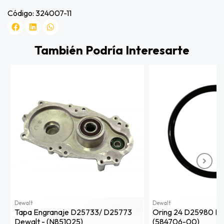
Código: 324007-11
También Podría Interesarte
Dewalt
Dewalt
Tapa Engranaje D25733/ D25773
Oring 24 D25980 Dewalt -
Dewalt - (n851025)
(584706-00)