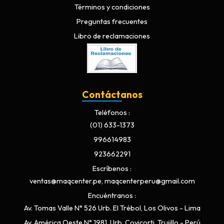
Términos y condiciones
Preguntas frecuentes
Libro de reclamaciones
Contáctanos
Teléfonos
(01) 633-1373
996614983
923662291
Escríbenos
ventas@maqcenter.pe, maqcenterperu@gmail.com
Encuéntranos
Av. Tomas Valle N° 526 Urb. El Trébol, Los Olivos - Lima
Av. América Oeste N° 1981, Urb. Covicorti, Trujillo - Perú