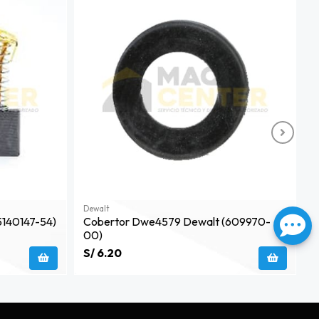
Dewalt
S
5140147-54)
Cobertor Dwe4579 Dewalt (609970-
I
00)
9
S/ 6.20
S