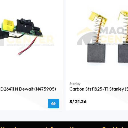
Stanley
r D26411 N Dewalt (n475905)
Carbon Stst1825-T1 Stanley (
S/ 21.26