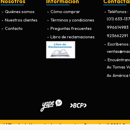
Nosotros
Información
Contácta
Quiénes somos
Cómo comprar
Teléfonos
(01) 633-13
Nuestros clientes
Términos y condiciones
996614983
Contacto
Preguntas frecuentes
923662291
Libro de reclamaciones
Escríbenos
ventas@maq
Encuéntran
Av. Tomas Va
Av. América O
ú | Tienda de Herramientas, Accesorios y Repuestos © 2026
Cre