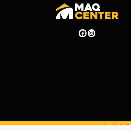
MaqCenterPer