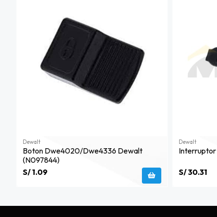
Dewalt
Dewalt
Boton Dwe4020/dwe4336 Dewalt
Interrupto
(n097844)
S/ 1.09
S/ 30.31