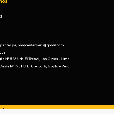
nos
73
center.pe, maqcenterperu@gmail.com
os
lle N° 526 Urb. El Trébol, Los Olivos - Lima
este N° 1981, Urb. Covicorti, Trujillo - Perú
ado por
Bsale