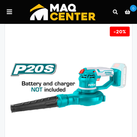
0
-20%