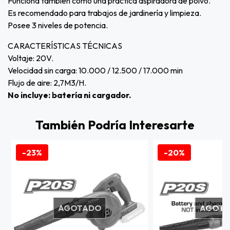
Funciona también como una práctica aspiradora de polvo.
Es recomendado para trabajos de jardinería y limpieza.
Posee 3 niveles de potencia.
CARACTERÍSTICAS TÉCNICAS
Voltaje: 20V.
Velocidad sin carga: 10.000 / 12.500 / 17.000 min
Flujo de aire: 2,7M3/H.
No incluye: batería ni cargador.
También Podría Interesarte
-23%
-20%
AGOTADO
AGOT