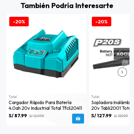
También Podría Interesarte
-20%
-20%
AGOT
Total
Total
Cargador Rápido Para Batería
Sopladora Inalámbric
4.0ah 20v Industrial Total Tfcli20411
20v Tabli2001 Total
S/ 87.99
S/ 127.99
S/ 109.99
S/ 159.99