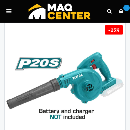
0
-23%