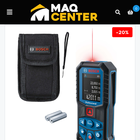
0
-20%