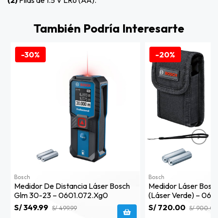
(2)
Pilas de 1.5 V LR6 (AA).
También Podría Interesarte
-30%
-20%
Bosch
Bosch
Medidor De Distancia Láser Bosch
Medidor Láser Bosc
Glm 30-23 – 0601.072.xg0
(láser Verde) – 06
S/ 349.99
S/ 720.00
S/ 499.99
S/ 900.0