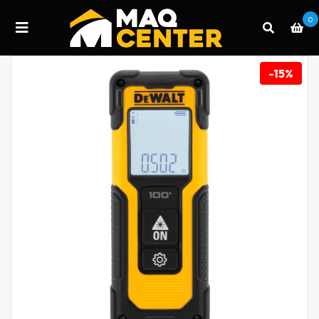
0
-15%