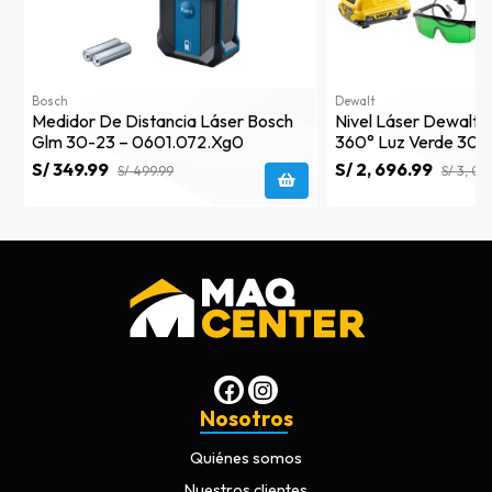
Bosch
Dewalt
Medidor De Distancia Láser Bosch
Nivel Láser Dewalt 1
Glm 30-23 – 0601.072.xg0
360° Luz Verde 30m
Qw
S/ 349.99
S/ 2, 696.99
S/ 499.99
S/ 3, 09
Nosotros
Quiénes somos
Nuestros clientes