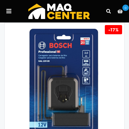
0
-17%