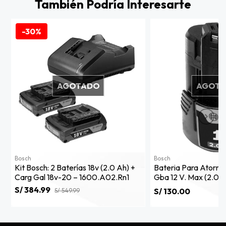
También Podría Interesarte
-30%
AGOTADO
AGOT
Bosch
Bosch
Kit Bosch: 2 Baterías 18v (2.0 Ah) +
Bateria Para Atornil
Carg Gal 18v-20 – 1600.a02.rn1
Gba 12 V. Max (2.0 A
S/ 384.99
S/ 130.00
S/ 549.99