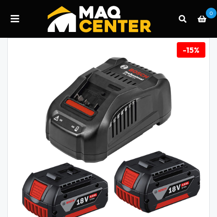
0
-15%