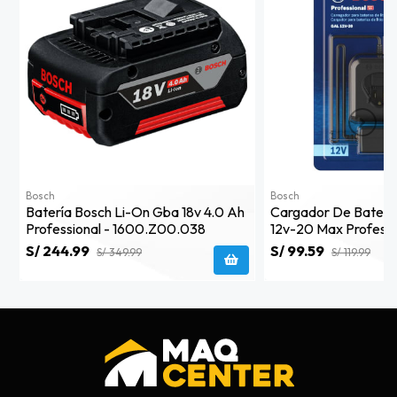
Bosch
Bosch
Batería Bosch Li-On Gba 18v 4.0 Ah
Cargador De Batería
Professional - 1600.z00.038
12v-20 Max Professi
2608.000.728
S/ 244.99
S/ 99.59
S/ 349.99
S/ 119.99