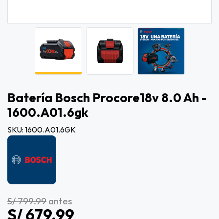
Batería Bosch Procore18v 8.0 Ah -
1600.a01.6gk
SKU: 1600.A01.6GK
S/ 799.99
antes
S/ 679.99