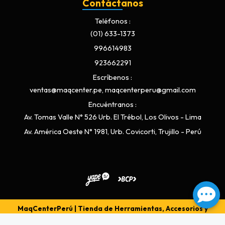
Contáctanos
Teléfonos
(01) 633-1373
996614983
923662291
Escríbenos
ventas@maqcenter.pe, maqcenterperu@gmail.com
Encuéntranos
Av. Tomas Valle N° 526 Urb. El Trébol, Los Olivos - Lima
Av. América Oeste N° 1981, Urb. Covicorti, Trujillo - Perú
MaqCenterPerú | Tienda de Herramientas, Accesorios y
Repuestos © 2026
Creado por
Bsale