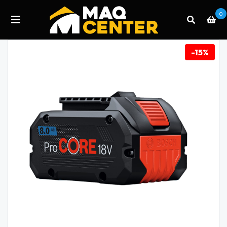
0
-15%