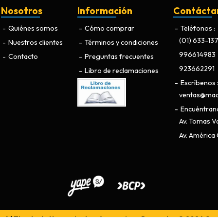
Nosotros
Información
Contácta
Quiénes somos
Cómo comprar
Teléfonos
(01) 633-13
Nuestros clientes
Términos y condiciones
996614983
Contacto
Preguntas frecuentes
923662291
Libro de reclamaciones
Escríbenos
ventas@maq
Encuéntran
Av. Tomas Va
Av. América O