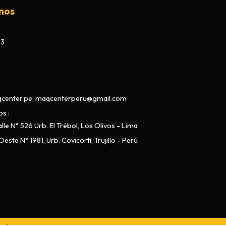
nos
73
center.pe, maqcenterperu@gmail.com
os
lle N° 526 Urb. El Trébol, Los Olivos - Lima
este N° 1981, Urb. Covicorti, Trujillo - Perú