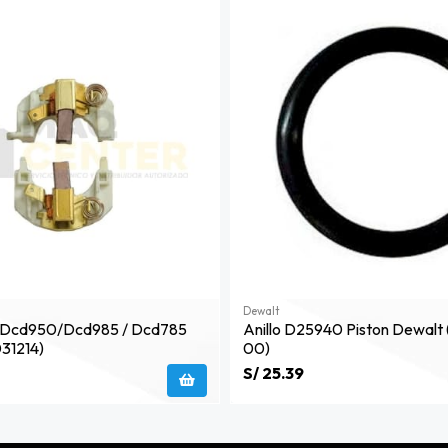
Dewalt
n Dcd950/dcd985 / Dcd785
Anillo D25940 Piston Dewalt
31214)
00)
S/ 25.39