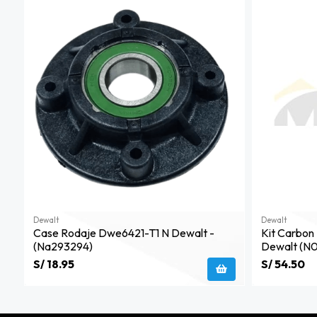
Dewalt
Dewalt
Case Rodaje Dwe6421-T1 N Dewalt -
Kit Carbo
(na293294)
Dewalt (n0
S/ 18.95
S/ 54.50