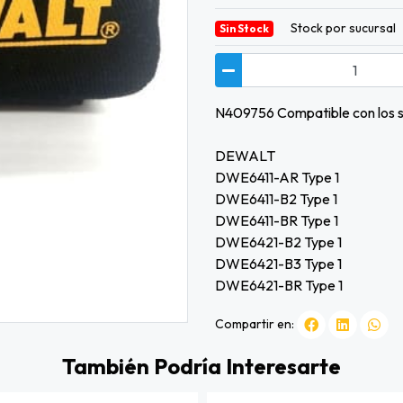
Stock por sucursal
Sin Stock
N409756 Compatible con los s
DEWALT
DWE6411-AR Type 1
DWE6411-B2 Type 1
DWE6411-BR Type 1
DWE6421-B2 Type 1
DWE6421-B3 Type 1
DWE6421-BR Type 1
Compartir en:
También Podría Interesarte