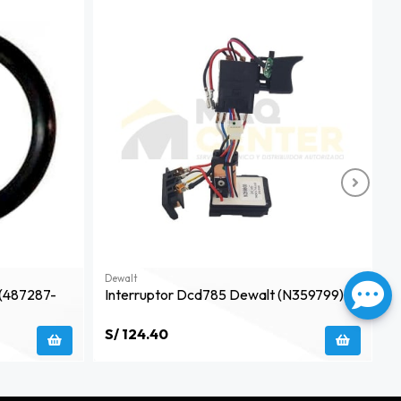
Dewalt
D
 (487287-
Interruptor Dcd785 Dewalt (n359799)
K
(
S/ 124.40
S