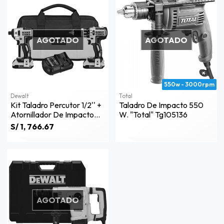
AGOTADO
AGOTADO
550w - 3000rpm
Dewalt
Total
Kit Taladro Percutor 1/2'' +
Taladro De Impacto 550
Atornillador De Impacto
W. "total" Tg105136
1/4'' Brushless 20v Dewalt
S/ 1, 766.67
Dck287d2-B2
AGOTADO