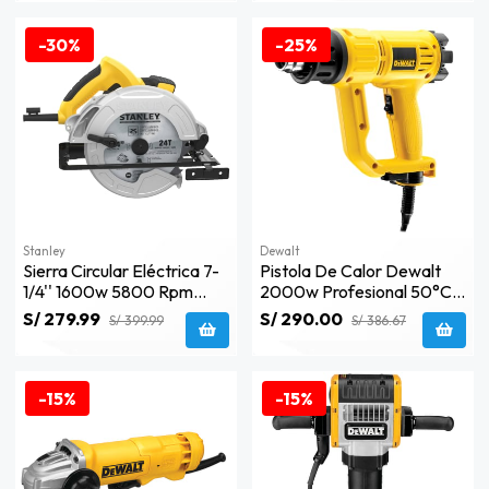
-30%
-25%
Stanley
Dewalt
Sierra Circular Eléctrica 7-
Pistola De Calor Dewalt
1/4'' 1600w 5800 Rpm
2000w Profesional 50°c-
Stanley Sc16-B2
600°c - D26411-B2c
S/ 279.99
S/ 290.00
S/ 399.99
S/ 386.67
-15%
-15%