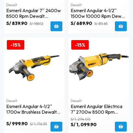
Dewalt
Dewalt
Esmeril Angular 7'' 2400w
Esmeril Angular 4-1/2''
8500 Rpm Dewalt
1500w 10000 Rpm Dewalt
Dwe4557-B2
Dwe4336-B2
S/ 839.90
S/ 689.90
S/ 988.12
S/ 811.65
-15%
-15%
Dewalt
Dewalt
Esmeril Angular 4-1/2''
Esmeril Angular Eléctrica
1700w Brushless Dewalt
7" 2700w 8500 Rpm
Dwe4324n-B2
Dewalt Dwe4577-B2
S/ 1, 294.00
S/ 999.90
S/ 1, 099.90
S/ 1, 176.35