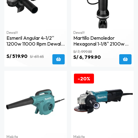
Dewalt
Dewalt
Esmeril Angular 4-1/2''
Martillo Demoledor
1200w 11000 Rpm Dewalt
Hexagonal 1-1/8" 2100w
Dwe4212-B2
68j Dewalt D25980-B2
S/ 7, 999.88
S/ 519.90
S/ 6, 799.90
S/ 611.65
-20%
Makita
Makita