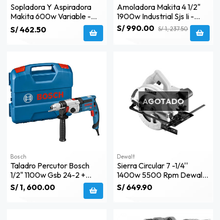
Sopladora Y Aspiradora
Amoladora Makita 4 1/2"
Makita 600w Variable -
1900w Industrial Sjs Ii -
Ub1103
Ga4593x03
S/ 990.00
S/ 462.50
S/ 1, 237.50
AGOTADO
Bosch
Dewalt
Taladro Percutor Bosch
Sierra Circular 7 -1/4''
1/2" 1100w Gsb 24-2 +
1400w 5500 Rpm Dewalt
Maleta - 0601.19c.8e0
Dwe560-B2c
S/ 1, 600.00
S/ 649.90