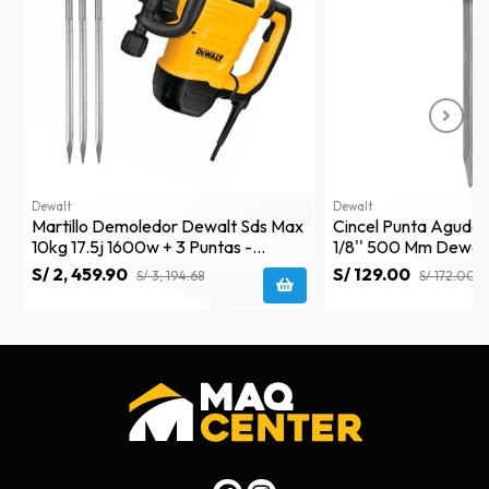
Dewalt
Dewalt
Martillo Demoledor Dewalt Sds Max
Cincel Punta Aguda 
10kg 17.5j 1600w + 3 Puntas -
1/8'' 500 Mm Dewa
D25881k
S/ 2, 459.90
S/ 129.00
S/ 3, 194.68
S/ 172.00