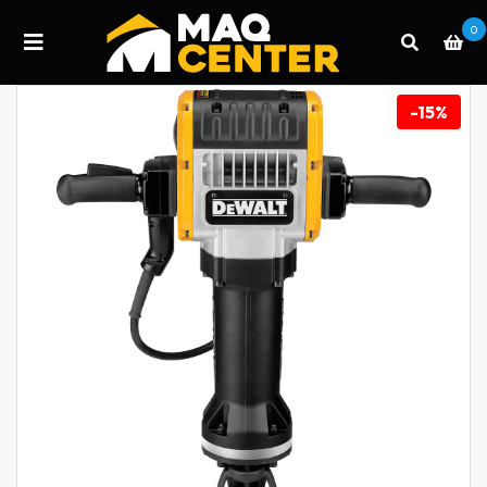
0
-15%