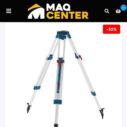
0
-10%