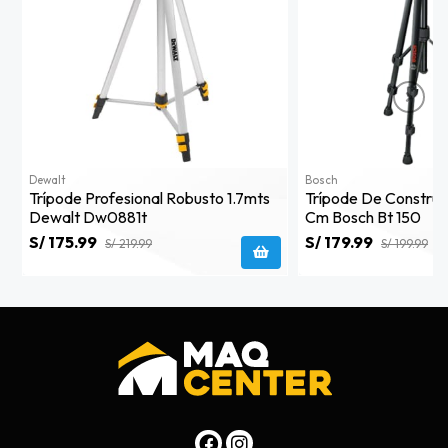
Dewalt
Bosch
Trípode Profesional Robusto 1.7mts
Trípode De Construc
Dewalt Dw0881t
Cm Bosch Bt 150
S/ 175.99
S/ 179.99
S/ 219.99
S/ 199.99