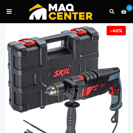
0
-40%