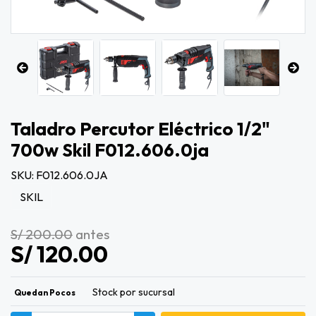
Taladro Percutor Eléctrico 1/2"
700w Skil F012.606.0ja
SKU: F012.606.0JA
SKIL
S/ 200.00
antes
S/ 120.00
Stock por sucursal
Quedan Pocos