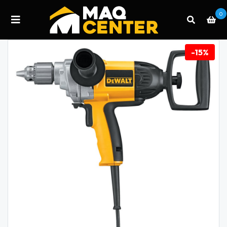
0
-15%