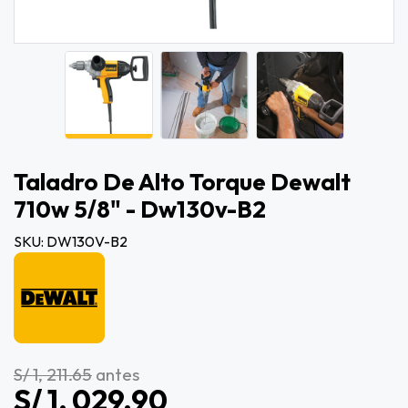
Taladro De Alto Torque Dewalt
710w 5/8" - Dw130v-B2
SKU: DW130V-B2
S/ 1, 211.65
antes
S/ 1, 029.90