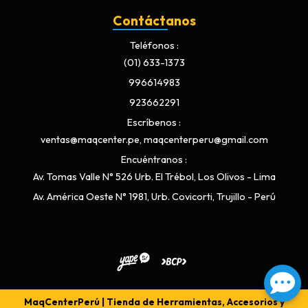
Contáctanos
Teléfonos
(01) 633-1373
996614983
923662291
Escríbenos
ventas@maqcenter.pe, maqcenterperu@gmail.com
Encuéntranos
Av. Tomas Valle N° 526 Urb. El Trébol, Los Olivos - Lima
Av. América Oeste N° 1981, Urb. Covicorti, Trujillo - Perú
MaqCenterPerú | Tienda de Herramientas, Accesorios y