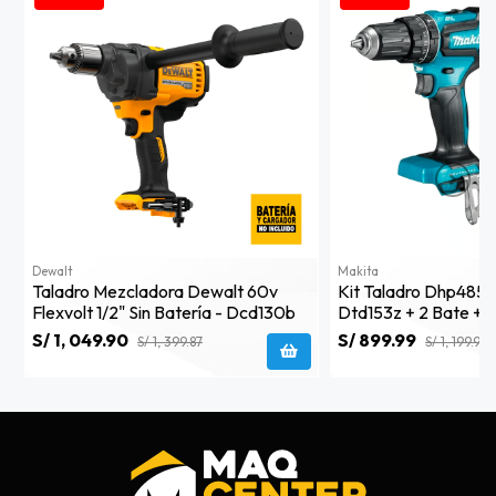
Dewalt
Makita
Taladro Mezcladora Dewalt 60v
Kit Taladro Dhp485 
Flexvolt 1/2" Sin Batería - Dcd130b
Dtd153z + 2 Bate + 
Makita
S/ 1, 049.90
S/ 899.99
S/ 1, 399.87
S/ 1, 199.99