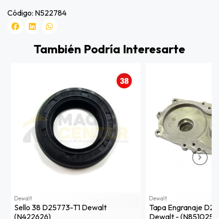
Código: N522784
También Podría Interesarte
Dewalt
Dewalt
Sello 38 D25773-T1 Dewalt
Tapa Engranaje D2
(n422626)
Dewalt - (n851025)