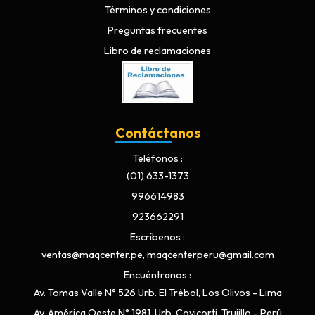
Términos y condiciones
Preguntas frecuentes
Libro de reclamaciones
Contáctanos
Teléfonos
(01) 633-1373
996614983
923662291
Escríbenos
ventas@maqcenter.pe, maqcenterperu@gmail.com
Encuéntranos
Av. Tomas Valle N° 526 Urb. El Trébol, Los Olivos - Lima
Av. América Oeste N° 1981, Urb. Covicorti, Trujillo - Perú