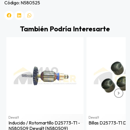
Código: N580525
También Podría Interesarte
Dewalt
Dewalt
Inducido / Rotomartillo D25773-T1 -
Billas D25773-T1 D
N580509 Dewalt (n580509)