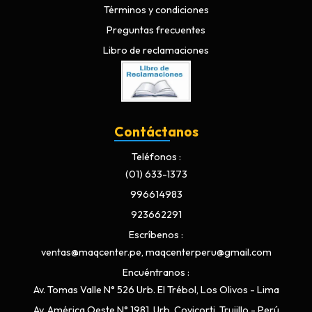
Términos y condiciones
Preguntas frecuentes
Libro de reclamaciones
Contáctanos
Teléfonos
(01) 633-1373
996614983
923662291
Escríbenos
ventas@maqcenter.pe, maqcenterperu@gmail.com
Encuéntranos
Av. Tomas Valle N° 526 Urb. El Trébol, Los Olivos - Lima
Av. América Oeste N° 1981, Urb. Covicorti, Trujillo - Perú