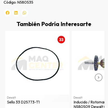
Código: N580535
También Podría Interesarte
Dewalt
Dewalt
Sello 33 D25773-T1
Inducido / Rotomarti
N580509 Dewalt (