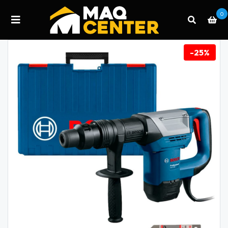
0
-25%