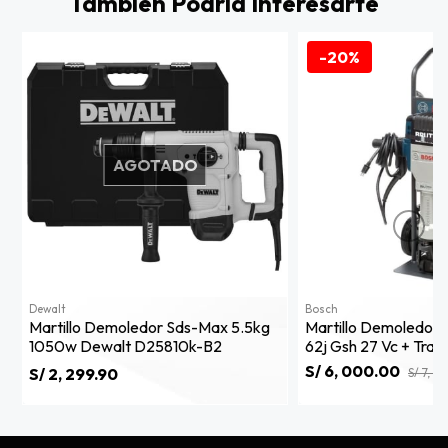
También Podría Interesarte
-20%
AGOTADO
Dewalt
Bosch
Martillo Demoledor Sds-Max 5.5kg
Martillo Demoledor
1050w Dewalt D25810k-B2
62j Gsh 27 Vc + Tran
0615.a00.05l
S/ 6, 000.00
S/ 2, 299.90
S/ 7, 