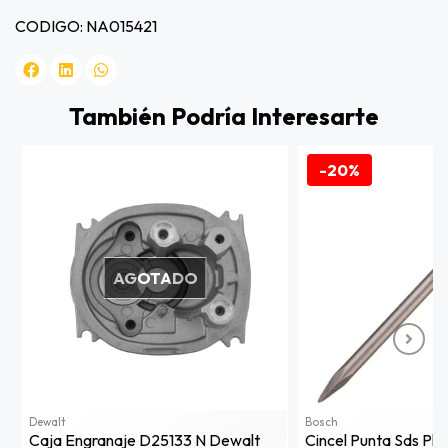
CODIGO: NA015421
También Podría Interesarte
-20%
AGOTADO
Dewalt
Bosch
Caja Engranaje D25133 N Dewalt
Cincel Punta Sds Pl