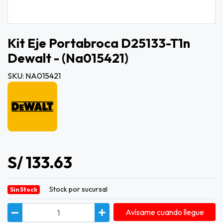
Kit Eje Portabroca D25133-T1n
Dewalt - (na015421)
SKU: NA015421
S/ 133.63
Stock por sucursal
Sin Stock
Avísame cuando llegue