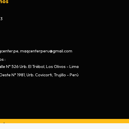
nos
73
center.pe, maqcenterperu@gmail.com
os
lle N° 526 Urb. El Trébol, Los Olivos - Lima
este N° 1981, Urb. Covicorti, Trujillo - Perú
ado por
Bsale