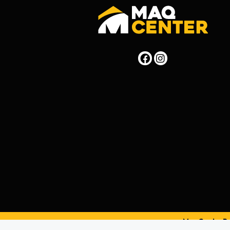
MaqCenterPer