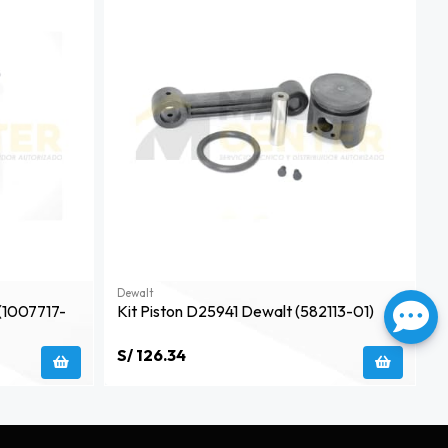
Dewalt
(1007717-
Kit Piston D25941 Dewalt (582113-01)
S/ 126.34