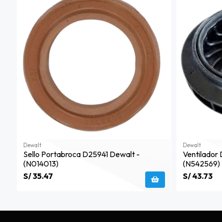
Dewalt
Dewalt
Sello Portabroca D25941 Dewalt -
Ventilador
(n014013)
(n542569)
S/ 35.47
S/ 43.73