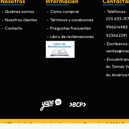
Nosotros
Información
Contácta
Quiénes somos
Cómo comprar
Teléfonos
(01) 633-13
Nuestros clientes
Términos y condiciones
996614983
Contacto
Preguntas frecuentes
923662291
Libro de reclamaciones
Escríbenos
ventas@maq
Encuéntran
Av. Tomas Va
Av. América O
ú | Tienda de Herramientas, Accesorios y Repuestos © 2026
Cre