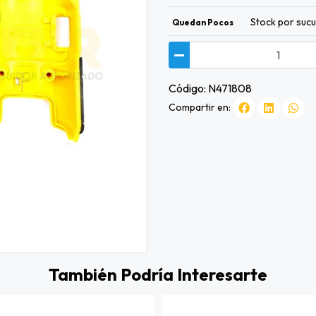
Stock por sucu
Quedan Pocos
Código: N471808
Compartir en:
También Podría Interesarte