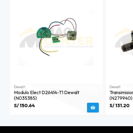
Dewalt
Dewalt
Modulo Elect D26414-T1 Dewalt
Transimisi
(n035385)
(n279940)
S/ 150.64
S/ 131.20