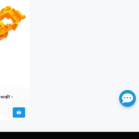
walt -