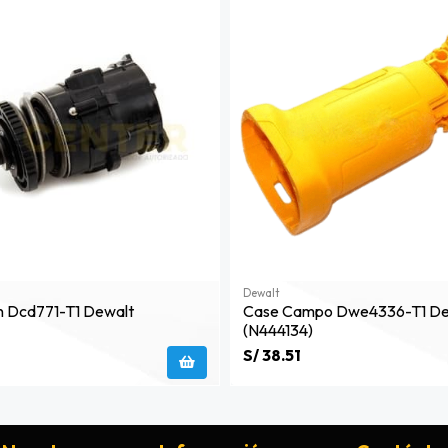
Dewalt
on Dcd771-T1 Dewalt
Case Campo Dwe4336-T1 De
(n444134)
S/ 38.51