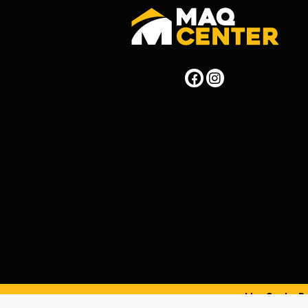
MaqCenterPer