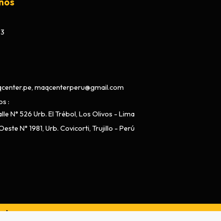
nos
73
center.pe, maqcenterperu@gmail.com
os
lle N° 526 Urb. El Trébol, Los Olivos - Lima
este N° 1981, Urb. Covicorti, Trujillo - Perú
ado por
Bsale