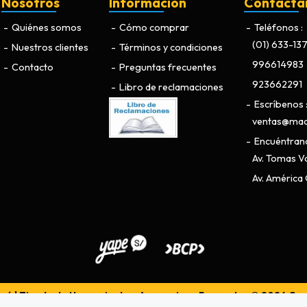
Nosotros
Información
Contácta
Quiénes somos
Cómo comprar
Teléfonos
(01) 633-13
Nuestros clientes
Términos y condiciones
996614983
Contacto
Preguntas frecuentes
923662291
Libro de reclamaciones
Escríbenos
ventas@maq
Encuéntran
Av. Tomas Va
Av. América O
ú | Tienda de Herramientas, Accesorios y Repuestos © 2026
Cre