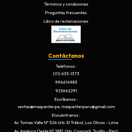
Términos y condiciones
Preguntas frecuentes
Libro de reclamaciones
Contáctanos
Teléfonos
(01) 633-1373
996614983
923662291
Escríbenos
ventas@maqcenter.pe, maqcenterperu@gmail.com
Encuéntranos
Av. Tomas Valle N° 526 Urb. El Trébol, Los Olivos - Lima
Av. América Oeste N° 1981, Urb. Covicorti, Trujillo - Perú