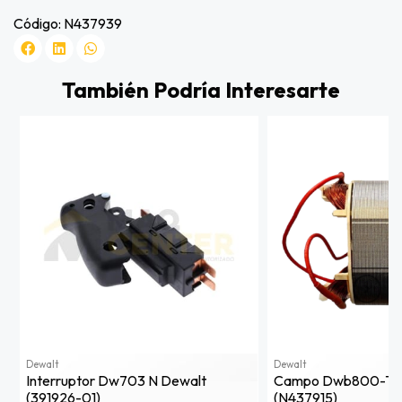
Código: N437939
También Podría Interesarte
Dewalt
Dewalt
Interruptor Dw703 N Dewalt
Campo Dwb800-T1 
(391926-01)
(n437915)