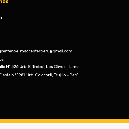
nos
73
center.pe, maqcenterperu@gmail.com
os
lle N° 526 Urb. El Trébol, Los Olivos - Lima
este N° 1981, Urb. Covicorti, Trujillo - Perú
ado por
Bsale