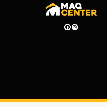
MaqCenterPer