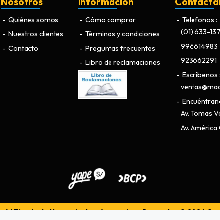
Nosotros
Información
Contácta
Quiénes somos
Cómo comprar
Teléfonos
(01) 633-13
Nuestros clientes
Términos y condiciones
996614983
Contacto
Preguntas frecuentes
923662291
Libro de reclamaciones
Escríbenos
ventas@maq
Encuéntran
Av. Tomas Va
Av. América O
ú | Tienda de Herramientas, Accesorios y Repuestos © 2026
Cre