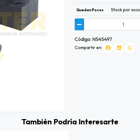
Stock por sucu
Quedan Pocos
Código: N545497
Compartir en:
También Podría Interesarte