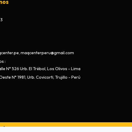
nos
73
center.pe, maqcenterperu@gmail.com
os
lle N° 526 Urb. El Trébol, Los Olivos - Lima
este N° 1981, Urb. Covicorti, Trujillo - Perú
ado por
Bsale