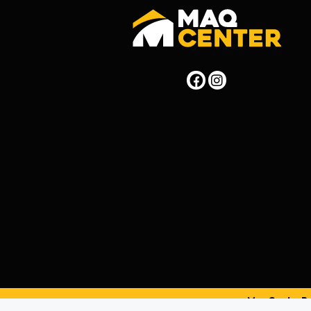
MaqCenterPer