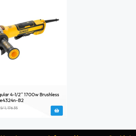
ular 4-1/2'' 1700w Brushless
e4324n-B2
S/ 1, 176.35