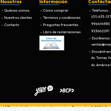
Nosotros
Información
Contácta
Quiénes somos
Cómo comprar
Teléfonos
(01) 633-13
Nuestros clientes
Términos y condiciones
996614983
Contacto
Preguntas frecuentes
923662291
Libro de reclamaciones
Escríbenos
ventas@maq
Encuéntran
Av. Tomas Va
Av. América O
ú | Tienda de Herramientas, Accesorios y Repuestos © 2026
Cre