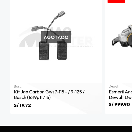
AGOTADO
Bosch
Dewalt
Kit Jgo Carbon Gws7-115 - / 9-125 /
Esmeril Ang
Bosch (1619p11715)
Dewalt Dw
S/ 999.90
S/ 19.72