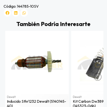
Código: 144785-10SV
También Podría Interesarte
Dewalt
Dewalt
Inducido Sthr1232 Dewalt (5140145-
Kit Carbon Dw389/
40)
(145323-06b)