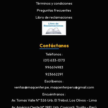
Términos y condiciones
Preguntas frecuentes
Libro de reclamaciones
Contáctanos
Teléfonos
(01) 633-1373
996614983
923662291
Escríbenos
ventas@maqcenter.pe, maqcenterperu@gmail.com
Encuéntranos
Av. Tomas Valle N° 526 Urb. El Trébol, Los Olivos - Lima
Av. América Oeste N° 1981, Urb. Covicorti, Trujillo - Perú