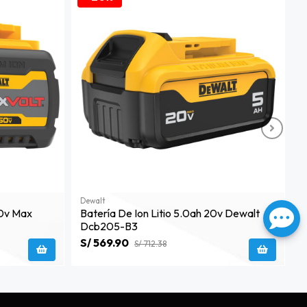
Dewalt
D
60v Max
Batería De Ion Litio 5.0ah 20v Dewalt
B
Dcb205-B3
S/ 569.90
S
S/ 712.38