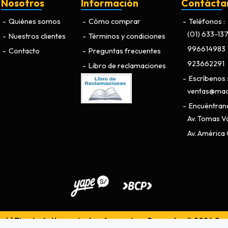
Nosotros
Información
Contácta
Quiénes somos
Cómo comprar
Teléfonos
(01) 633-13
Nuestros clientes
Términos y condiciones
996614983
Contacto
Preguntas frecuentes
923662291
Libro de reclamaciones
Escríbenos
ventas@maq
Encuéntran
Av. Tomas Va
Av. América O
ú | Tienda de Herramientas, Accesorios y Repuestos © 2026
Cre