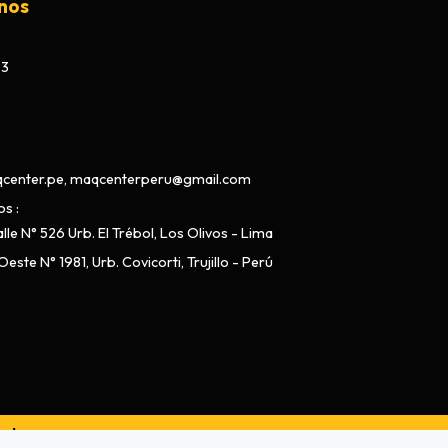
nos
73
center.pe, maqcenterperu@gmail.com
os
lle N° 526 Urb. El Trébol, Los Olivos - Lima
este N° 1981, Urb. Covicorti, Trujillo - Perú
ado por
Bsale