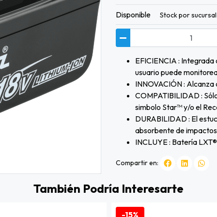
Disponible
Stock por sucursal
EFICIENCIA : Integrada c
usuario puede monitore
INNOVACIÓN : Alcanza c
COMPATIBILIDAD : Sólo c
simbolo Star™ y/o el Rec
DURABILIDAD : El estuche
absorbente de impactos
INCLUYE : Batería LXT® 
Compartir en:
También Podría Interesarte
-15%