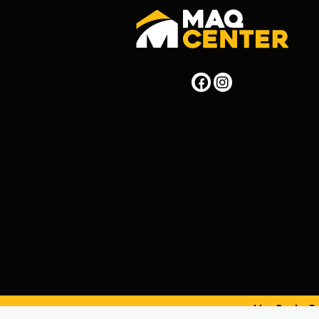
MaqCenterPer