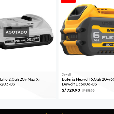
AGOTADO
Dewalt
 Litio 2.0ah 20v Max Xr
Batería Flexvolt 6.0ah 20v/
b203-B3
Dewalt Dcb606-B3
S/ 729.90
S/ 858.70