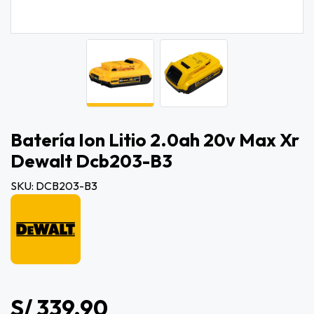
Batería Ion Litio 2.0ah 20v Max Xr
Dewalt Dcb203-B3
SKU: DCB203-B3
S/ 339.90