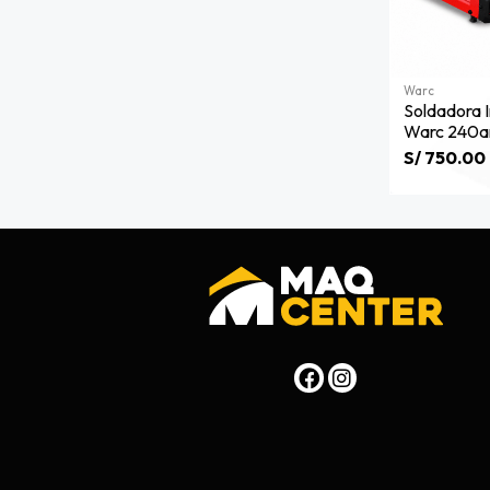
Warc
Soldadora 
Warc 240a
S/ 750.00