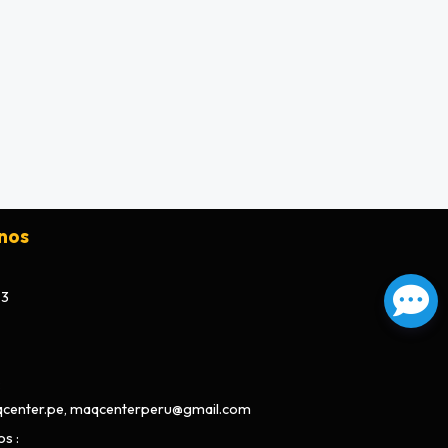
nos
73
center.pe, maqcenterperu@gmail.com
os