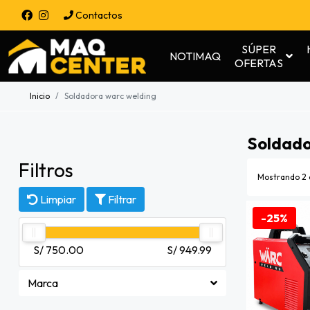
Contactos
SÚPER
NOTIMAQ
OFERTAS
Inicio
Soldadora warc welding
Soldado
Filtros
Mostrando 2 
Limpiar
Filtrar
-25%
S/ 750.00
S/ 949.99
Marca