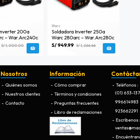
Warc
Inverter 200a
Soldadora Inverter 250a
rc – War.arc240c
Warc 280arc – War.arc280c
S/ 949.99
S/ 1, 000.00
S/ 1, 266.66
Nosotros
Información
Contácta
Quiénes somos
Cómo comprar
Teléfonos
(01) 633-13
Nuestros clientes
Términos y condiciones
996614983
Contacto
Preguntas frecuentes
923662291
Libro de reclamaciones
Escríbenos
ventas@maq
Encuéntran