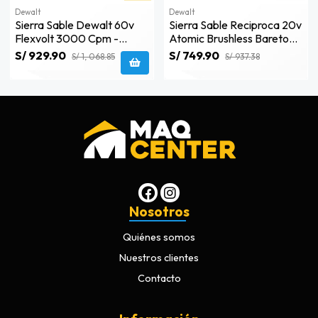
Dewalt
Dewalt
Sierra Sable Dewalt 60v
Sierra Sable Reciproca 20v
Flexvolt 3000 Cpm -
Atomic Brushless Baretool
Dcs389b-B3
Dewalt Dcs369b
S/ 929.90
S/ 749.90
S/ 1, 068.85
S/ 937.38
Nosotros
Quiénes somos
Nuestros clientes
Contacto