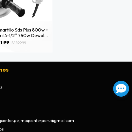
artillo Sds Plus 800w +
il 4-1/2'' 750w Dewalt
33k-K5
1.99
S/ 899.99
nos
73
center.pe, maqcenterperu@gmail.com
os