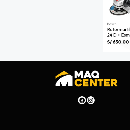
Bosch
Rotormartil
24 D + Esm
Bosch 0611
S/ 630.00