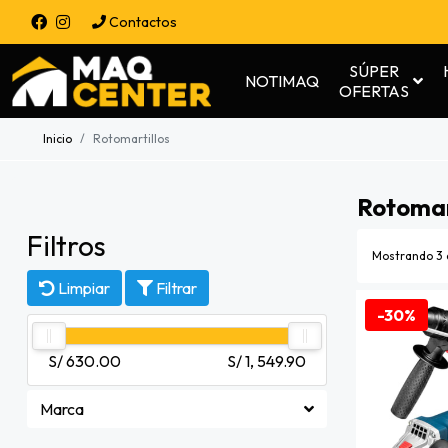
Contactos
SÚPER
NOTIMAQ
OFERTAS
Inicio
Rotomartillos
Rotomar
Filtros
Mostrando 3 
Limpiar
Filtrar
-30%
S/ 630.00
S/ 1, 549.90
Marca