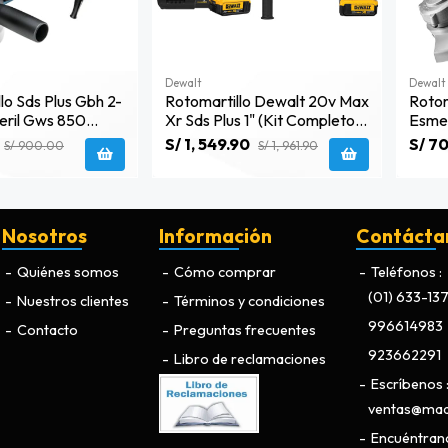
Dewalt
Dewalt
lo Sds Plus Gbh 2-
Rotomartillo Dewalt 20v Max
Rotom
eril Gws 850
Xr Sds Plus 1" (kit Completo)
Esmer
.2a7.5e1
- Dch133m2-B2
D251
S/ 1, 549.90
S/ 70
S/ 900.00
S/ 1, 961.90
Nosotros
Información
Contácta
Quiénes somos
Cómo comprar
Teléfonos
(01) 633-13
Nuestros clientes
Términos y condiciones
996614983
Contacto
Preguntas frecuentes
923662291
Libro de reclamaciones
Escríbenos
ventas@maq
Encuéntran