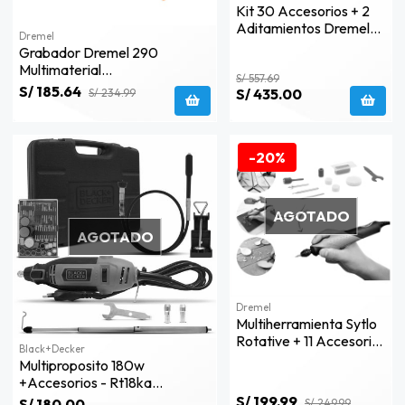
Kit 30 Accesorios + 2
Aditamientos Dremel
Dremel
3000
Grabador Dremel 290
Multimaterial
S/ 557.69
Metal/vidrio/aluminio/plástico
S/ 185.64
S/ 435.00
S/ 234.99
F013.029.0je
-20%
AGOTADO
AGOTADO
Dremel
Multiherramienta Sytlo
Rotative + 11 Accesorios
Black+decker
Dremel F013.205.0ng
Multiproposito 180w
+accesorios - Rt18ka
Black+decker
S/ 199.99
S/ 180.00
S/ 249.99