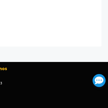
nos
73