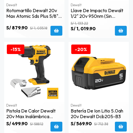
Dewalt
Dewalt
Rotomartillo Dewalt 20v
Llave De Impacto Dewalt
Max Atomic Sds Plus 5/8" -
1/2" 20v 950nm (sin
Dch172b-B3
Batería) - Dcf899b
S/ 1, 133.22
S/ 879.90
S/ 1, 019.90
S/ 1, 035.18
-15%
-20%
Dewalt
Dewalt
Pistola De Calor Dewalt
Batería De Ion Litio 5.0ah
20v Max Inalámbrica
20v Dewalt Dcb205-B3
(baretool) - Dce530b
S/ 499.90
S/ 569.90
S/ 588.12
S/ 712.38