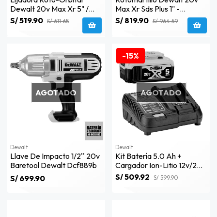
Dewalt 20v Max Xr 5" /
Max Xr Sds Plus 1" -
Solo Herramienta-
Dch133b
S/ 519.90
S/ 819.90
S/ 611.65
S/ 964.59
Dcw210b
-15%
AGOTADO
AGOTADO
Dewalt
Dewalt
Llave De Impacto 1/2'' 20v
Kit Batería 5.0 Ah +
Baretool Dewalt Dcf889b
Cargador Ion-Litio 12v/20v
Dewalt Dcb205-K1
S/ 509.92
S/ 699.90
S/ 599.90