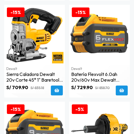
-15%
-15%
Dewalt
Dewalt
Sierra Caladora Dewalt
Batería Flexvolt 6.0ah
20v Corte 45° 1" Baretool -
20v/60v Max Dewalt
Dcs331b
Dcb606-B3
S/ 709.90
S/ 729.90
S/ 835.18
S/ 858.70
-15%
-5%