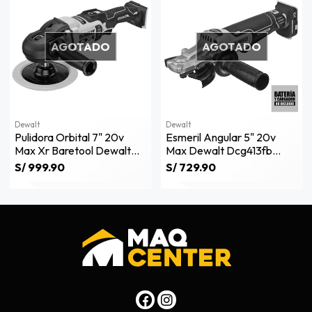
AGOTADO
AGOTADO
Dewalt
Dewalt
Pulidora Orbital 7" 20v
Esmeril Angular 5" 20v
Max Xr Baretool Dewalt
Max Dewalt Dcg413fb
Dcm849b
Dewalt
S/ 999.90
S/ 729.90