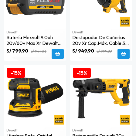
Dewalt
Dewalt
Batería Flexvolt 9.0ah
Destapador De Cañerías
20v/60v Max Xr Dewalt
20v Xr Cap.máx. Cable 35'
Dcb609-B3
(10,6m) Baretool Dewalt
S/ 799.90
S/ 949.90
S/ 941.06
S/ 999.89
Dcd200b
-15%
-15%
Dewalt
Dewalt
Lijadora Roto-Orbital
Rotomartillo Dewalt 20v