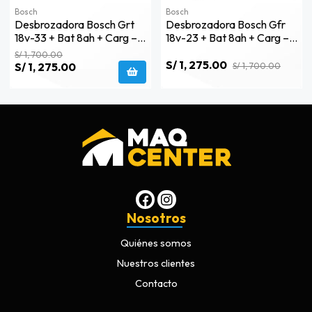
Bosch
Bosch
Desbrozadora Bosch Grt
Desbrozadora Bosch Gfr
18v-33 + Bat 8ah + Carg –
18v-23 + Bat 8ah + Carg –
0615.a00.2bf
0615.a00.2bd
S/ 1, 700.00
S/ 1, 275.00
S/ 1, 275.00
S/ 1, 700.00
Nosotros
Quiénes somos
Nuestros clientes
Contacto